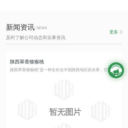
新闻资讯
/ NEWS
更多
及时了解公司动态和实事资讯
陕西翠香猕猴桃
陕西翠香猕猴桃"是一种生长在中国陕西地区的水果，它以其独特的风味和丰富的营养价值而闻名。这种水果的外观呈现出美丽的翠绿色，皮薄肉嫩，口感清爽多汁。翠香猕猴桃含有丰富的维生素C、维生素E和纤维素等营养物质，对于促进健康起着积极作用。它不仅可以帮助增强免疫系统，还可有助于消化和保持肌肤的健康。在陕西地区，翠香猕猴...