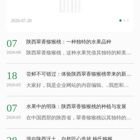
2026-07-20
07
陕西翠香猕猴桃：一种独特的水果品种
陕西翠香猕猴桃，这种水果凭借其独特的鲜美口感和丰富的营养价值，逐渐受到人们的喜爱。它们外表呈现出浓绿色，表皮上布满细小的毛茸，给人一种清新的感觉。剖开后，内部鲜艳翠绿，肉质细腻多汁，让人垂涎欲滴。翠香猕猴桃产自陕西地区，得益于当地独特的气候和土壤条件，使得这里的猕猴桃口感更加鲜美。在阳光充足的环境下，这些猕猴桃充分吸收...
2026-06
18
尝鲜不可错过：体验陕西翠香猕猴桃带来的新奇滋味
大家好，我是企业网站的内容编辑。..我想和大家分享一种..不能错过的新鲜滋味——陕西翠香猕猴桃。这种水果有着让人难以抗拒的诱人魅力，带来的口感和味道..会让您大呼过瘾。陕西翠香猕猴桃生长在得天独厚的气候条件下，在阳光和土壤的滋养下茁壮成长。每一颗猕猴桃都蕴含着丰富的营养成分，甜而不腻，酸而不涩，让人吃了之后回味无穷。这...
2026-05
07
水果中的明珠：陕西翠香猕猴桃的种植与发展
在中国西部的陕西省，翠香猕猴桃以其独特的品质和口感受到了越来越多人的喜爱。这种水果自引进以来，在当地得到了广泛栽培与发展。陕西的气候条件非常适合翠香猕猴桃的生长，土壤肥沃、温暖湿润的环境为其提供了理想的生长条件。种植者们精心呵护每一棵猕猴桃树，..其能够茁壮成长。他们注重耕作管理、灌溉施肥等工作，以..猕猴桃的健康生长...
2026-05
源自陕西沃土，自然匠心造就 杨氏猕猴