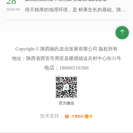
28
得天独厚的地理环境，是 鲜果生长的基础。陕西作为国内 的猕猴桃适宜种植产区，依托秦岭优越的自然生态条件，四季分明、光照充足，昼夜温差适中，搭配疏松肥沃的沙质土壤，为猕猴桃积累果香与果肉养分创造了 的生长环境。陕西杨氏农业发展有限公司深耕本土猕猴桃产业多年，扎根产地、专注鲜果种植与深加工，坚守自然种植理念，用心培育...
2026-04
Copyright © 陕西杨氏农业发展有限公司 版权所有
地址：陕西省西安市周至县楼观镇送兵村中心街31号
电话：18066516366
官方微信
技术支持：