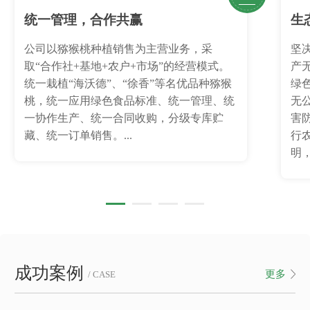
统一管理，合作共赢
生
公司以猕猴桃种植销售为主营业务，采
坚
取“合作社+基地+农户+市场”的经营模式。
产
统一栽植“海沃德”、“徐香”等名优品种猕猴
绿
桃，统一应用绿色食品标准、统一管理、统
无
一协作生产、统一合同收购，分级专库贮
害
藏、统一订单销售。...
行
明，
成功案例
更多
/ CASE