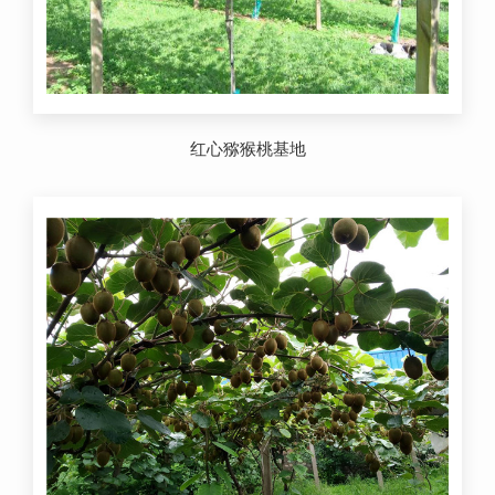
红心猕猴桃基地