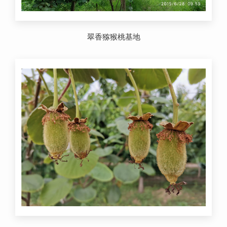
翠香猕猴桃基地