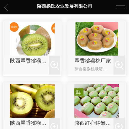
陕西杨氏农业发展有限公司
陕西翠香猕猴桃生产
翠香猕猴桃厂家
徐香猕猴桃栽培的环境条件猕猴桃在中国各省区均有分布，但其比较密集的分布区域集中在秦岭以北;横断山脉以东地区，这一地区也是猕猴桃经济栽培区。
陕西翠香猕猴桃价格
陕西红心猕猴桃批发