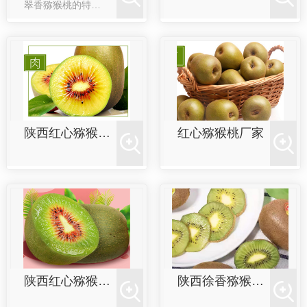
翠香猕猴桃的特点：个头大，表层毛少，特别甜
陕西红心猕猴桃生产
红心猕猴桃厂家
陕西红心猕猴桃价格
陕西徐香猕猴桃批发