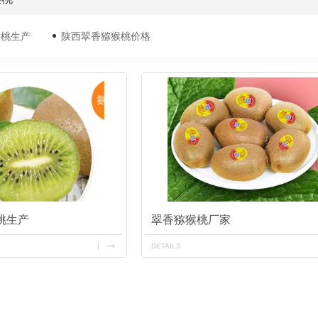
猴桃生产
陕西翠香猕猴桃价格
桃生产
翠香猕猴桃厂家
DETAILS