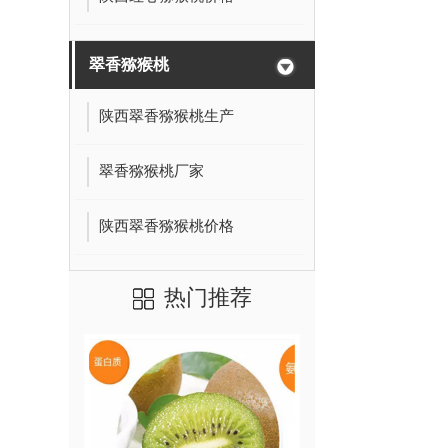
翠香猕猴桃
陕西翠香猕猴桃生产
翠香猕猴桃厂家
陕西翠香猕猴桃价格
热门推荐