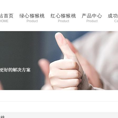
站首页
绿心猕猴桃
红心猕猴桃
产品中心
成
HOME
Product
Product
Product
C
猴桃