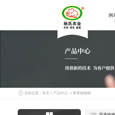
网
当前位置：
首页
>
产品中心
>
翠香猕猴桃
翠香猕